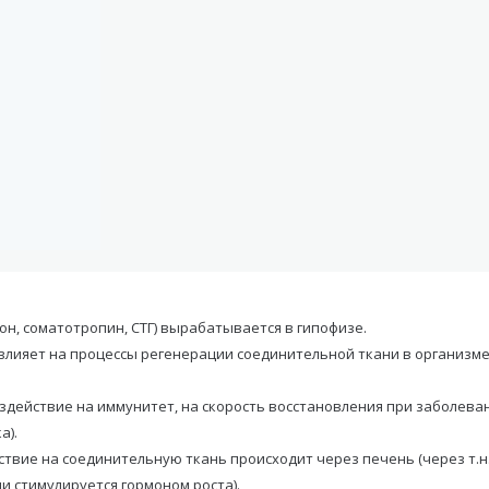
н, соматотропин, СТГ) вырабатывается в гипофизе.
влияет на процессы регенерации соединительной ткани в организме 
здействие на иммунитет, на скорость восстановления при заболеван
а).
ствие на соединительную ткань происходит через печень (через т.н
и стимулируется гормоном роста).