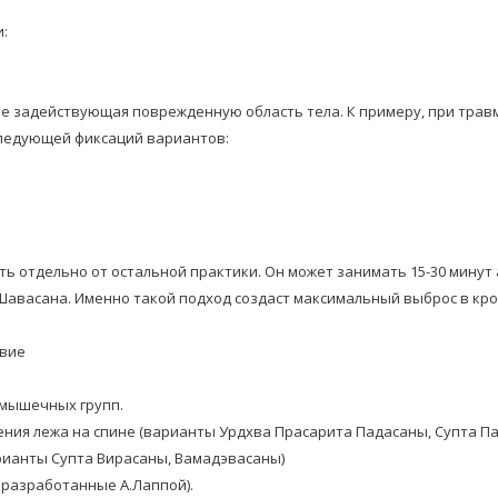
:
не задействующая поврежденную область тела. К примеру, при травм
ледующей фиксаций вариантов:
ь отдельно от остальной практики. Он может занимать 15-30 минут
 Шавасана. Именно такой подход создаст максимальный выброс в кро
твие
 мышечных групп.
жения лежа на спине (варианты Урдхва Прасарита Падасаны, Супта П
рианты Супта Вирасаны, Вамадэвасаны)
, разработанные А.Лаппой).