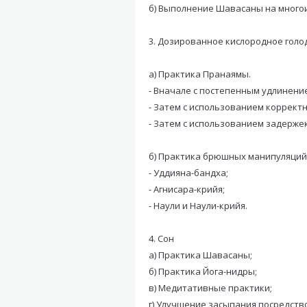
б) Выполнение Шавасаны на многоиг
3. Дозированное кислородное голо
а) Практика Пранаямы.
- Вначале с постепенным удлинени
- Затем с использованием коррект
- Затем с использованием задержек
б) Практика брюшных манипуляций
- Уддияна-бандха;
- Агнисара-крийя;
- Наули и Наули-крийя.
4. Сон
а) Практика Шавасаны;
б) Практика Йога-нидры;
в) Медитативные практики;
г) Улучшение засыпания посредств