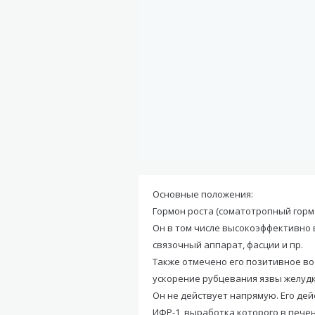
Основные положения:
Гормон роста (соматотропный гормо
Он в том числе высокоэффективно 
связочный аппарат, фасции и пр.
Также отмечено его позитивное во
ускорение рубцевания язвы желудк
Он не действует напрямую. Его дей
ИФР-1, выработка которого в печен