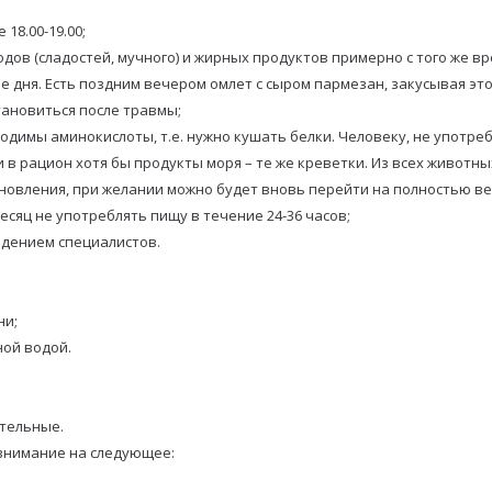
 18.00-19.00;
одов (сладостей, мучного) и жирных продуктов примерно с того же 
 дня. Есть поздним вечером омлет с сыром пармезан, закусывая это
тановиться после травмы;
ходимы аминокислоты, т.е. нужно кушать белки. Человеку, не упот
в рацион хотя бы продукты моря – те же креветки. Из всех животны
ановления, при желании можно будет вновь перейти на полностью в
 месяц не употреблять пищу в течение 24-36 часов;
юдением специалистов.
ни;
ной водой.
тельные.
 внимание на следующее: