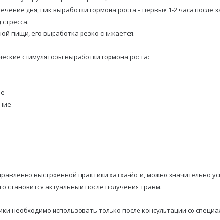
чение дня, пик выработки гормона роста – первые 1-2 часа после з
 стресса.
ной пищи, его выработка резко снижается.
еские стимуляторы выработки гормона роста:
ие
ание
равленно выстроенной практики хатха-йоги, можно значительно ус
то становится актуальным после получения травм.
ки необходимо использовать только после консультации со специа