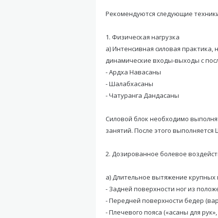
Рекомендуются следующие техники
1. Физическая нагрузка
а) Интенсивная силовая практика, 
динамические входы-выходы с пос
- Ардха Навасаны
- Шалабхасаны
- Чатуранга Дандасаны
Силовой блок необходимо выполнят
занятий. После этого выполняется
2. Дозированное болевое воздейс
а) Длительное вытяжение крупных
- Задней поверхности ног из поло
- Передней поверхности бедер (ва
- Плечевого пояса («асаны для рук»