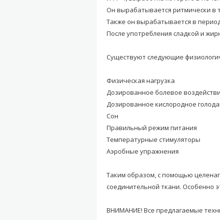
Он вырабатывается ритмически в те
Также он вырабатывается в период
После употребления сладкой и жир
Существуют следующие физиологич
Физическая нагрузка
Дозированное болевое воздейств
Дозированное кислородное голод
Сон
Правильный режим питания
Температурные стимуляторы
Аэробные упражнения
Таким образом, с помощью целенап
соединительной ткани. Особенно э
ВНИМАНИЕ! Все предлагаемые техни