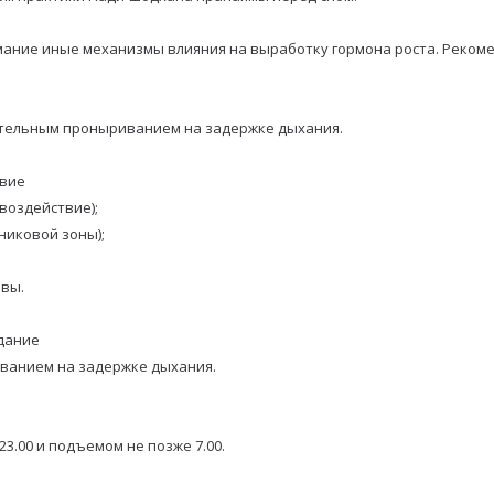
ание иные механизмы влияния на выработку гормона роста. Рекоме
лительным проныриванием на задержке дыхания.
твие
воздействие);
никовой зоны);
ивы.
дание
иванием на задержке дыхания.
23.00 и подъемом не позже 7.00.