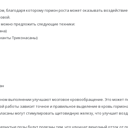
м, благодаря которому гормон роста может оказывать воздействие
овой.
и, можно предложить следующие техники:
ана)
рианты Триконасаны)
ан
ьном выполнении улучшают мозговое кровообращение. Это может по
ной работы зависит точное и правильное выделение в кровь гормона
Халасаны могут стимулировать щитовидную железу, что улучшит возд
вернутые позы будут полезны тем, что улучшат венозный отток от п