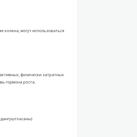
е колена, могут использоваться
 активных, физически затратных
вь гормона роста.
адангуштхасаны)