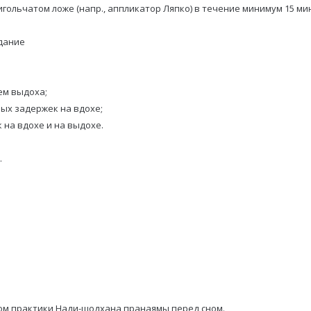
ольчатом ложе (напр., аппликатор Ляпко) в течение минимум 15 мину
дание
ем выдоха;
ных задержек на вдохе;
 на вдохе и на выдохе.
.
ом практики Нади-шодхана пранаямы перед сном.