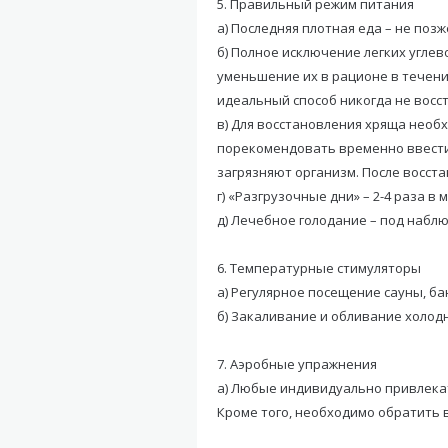
5. Правильный режим питания
а) Последняя плотная еда – не позже
б) Полное исключение легких углев
уменьшение их в рационе в течение
идеальный способ никогда не восс
в) Для восстановления хряща необ
порекомендовать временно ввести 
загрязняют организм. После восст
г) «Разгрузочные дни» – 2-4 раза в
д) Лечебное голодание – под набл
6. Температурные стимуляторы
а) Регулярное посещение сауны, ба
б) Закаливание и обливание холод
7. Аэробные упражнения
а) Любые индивидуально привлека
Кроме того, необходимо обратить