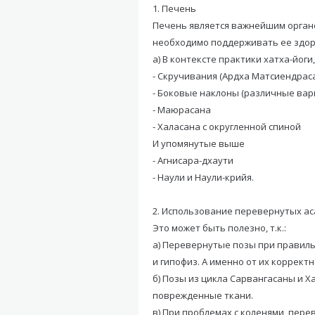
1. Печень
Печень является важнейшим органо
необходимо поддерживать ее здор
а) В контексте практики хатха-йог
- Скручивания (Ардха Матсиендрас
- Боковые наклоны (различные ва
- Маюрасана
- Халасана с округленной спиной
И упомянутые выше
- Агнисара-дхаути
- Наули и Наули-крийя.
2. Использование перевернутых ас
Это может быть полезно, т.к.:
а) Перевернутые позы при правил
и гипофиз. А именно от их коррект
б) Позы из цикла Сарвангасаны и 
поврежденные ткани.
в) При проблемах с коленями, пере