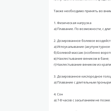
Также необходимо принять во вним
1. Физическая нагрузка
а) Плавание. По возможности, с д
2. Дозированное болевое воздейс
а) Иглоукалывание (акупунктурное 
б) Болевой массаж (особенно ворот
в) Нахлестывание веником в бане;
г) Нахлестывание веником из крап
3. Дозированное кислородное голо
а) Плавание с длительным проныр
4. Сон
а) 7-8 часов с засыпанием не позже 