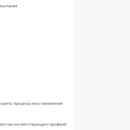
асыпания.
корить процессы восстановления
листом соответствующего профиля!