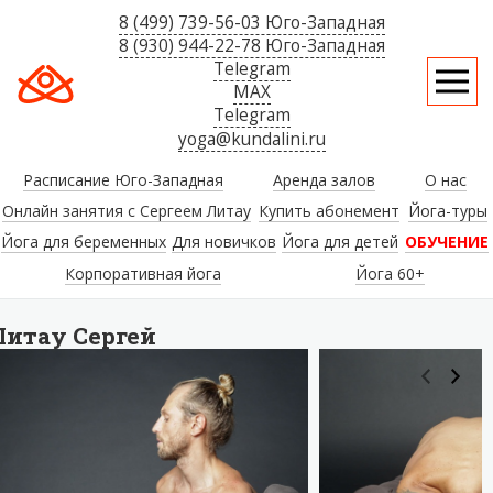
8 (499) 739-56-03 Юго-Западная
8 (930) 944-22-78 Юго-Западная
Telegram
MAX
Telegram
yoga@kundalini.ru
Расписание Юго-Западная
Аренда залов
О нас
Онлайн занятия с Сергеем Литау
Купить абонемент
Йога-туры
Йога для беременных
Для новичков
Йога для детей
ОБУЧЕНИЕ
Корпоративная йога
Йога 60+
Литау Сергей