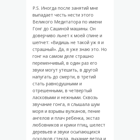
P.S. Иногда после занятий мне
выпадает честь нести этого
Великого Медитатора по имени
Гонг до Сашиной машины. Он
доверчиво льнет к моей спине и
шепчет: «Видишь не такой уж я и
страшный». Да, я уже знаю это. Но
гонг на самом деле страшно
переменчивый, в один раз его
звуки могут утешить, в другой
напугать до смерти, в третий
стать равнодушными и
отрешенными, в четвертый
ласковыми и нежными. Сквозь
звучание гонга, я слышала шум
моря и взрывы вулканов, пение
ангелов и плач ребенка, экстаз
любовников и крики птиц, шелест
деревьев и звуки осыпающихся
осколков стекла, дыхание ветра и