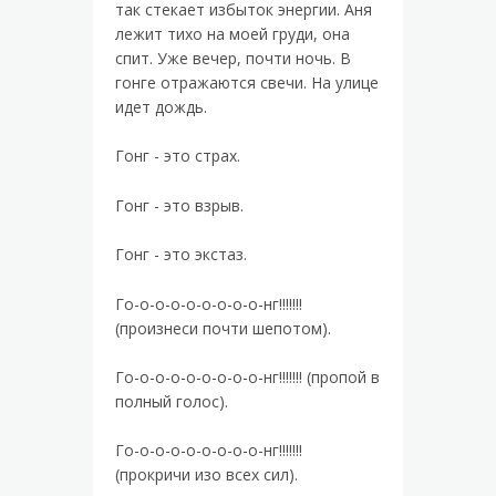
так стекает избыток энергии. Аня
лежит тихо на моей груди, она
спит. Уже вечер, почти ночь. В
гонге отражаются свечи. На улице
идет дождь.
Гонг - это страх.
Гонг - это взрыв.
Гонг - это экстаз.
Го-о-о-о-о-о-о-о-о-нг!!!!!!!
(произнеси почти шепотом).
Го-о-о-о-о-о-о-о-о-нг!!!!!!! (пропой в
полный голос).
Го-о-о-о-о-о-о-о-о-нг!!!!!!!
(прокричи изо всех сил).